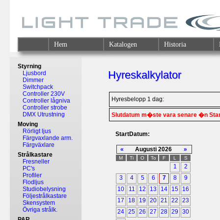
Hem
Katalogen
Historia
Styrning
Hyreskalkylator
Ljusbord
Dimmer
Switchpack
Controller 230V
Hyresbelopp 1 dag:
Controller lågniva
Controller strobe
DMX Utrustning
Slutdatum m�ste vara senare �n Sta
Moving
Rörligt ljus
StartDatum:
Färgvaxlande arm.
Färgväxlare
«
Augusti 2026
»
Strålkastare
M
Ti
O
To
F
L
S
Fresneller
1
2
PC's
Profiler
3
4
5
6
7
8
9
Flodljus
Studiobelysning
10
11
12
13
14
15
16
Följestrålkastare
17
18
19
20
21
22
23
Skensystem
Övriga strålk.
24
25
26
27
28
29
30
PAR