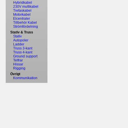
Hybridkabel
230V multikabel
Trefaskabel
Motorkabel
Elcentraler
Tillbehör Kabel
Strömfördelning
Stativ & Truss
Stativ
Autopoler
Ladder
Truss 3-kant
Truss 4-kant
Ground support
Telfrar
Hissar
Rigging
Övrigt
Kommunikation