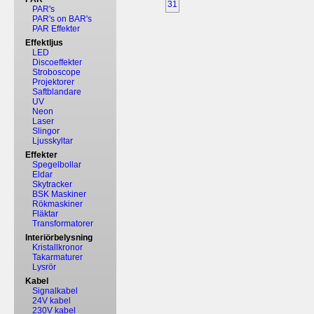
31
PAR's
PAR's on BAR's
PAR Effekter
Effektljus
LED
Discoeffekter
Stroboscope
Projektorer
Saftblandare
UV
Neon
Laser
Slingor
Ljusskyltar
Effekter
Spegelbollar
Eldar
Skytracker
BSK Maskiner
Rökmaskiner
Fläktar
Transformatorer
Interiörbelysning
Kristallkronor
Takarmaturer
Lysrör
Kabel
Signalkabel
24V kabel
230V kabel