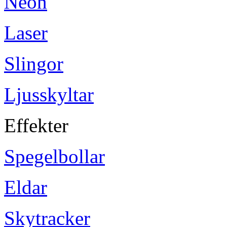
Neon
Laser
Slingor
Ljusskyltar
Effekter
Spegelbollar
Eldar
Skytracker