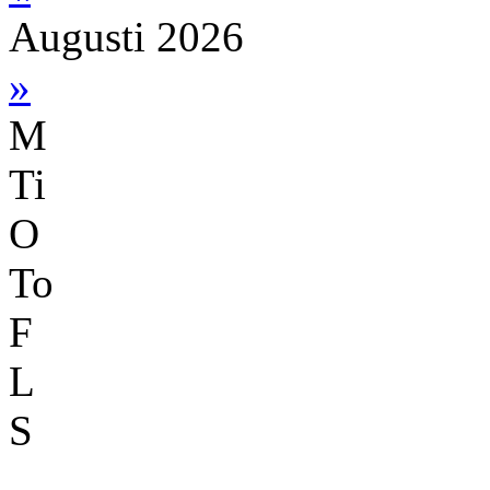
Augusti 2026
»
M
Ti
O
To
F
L
S