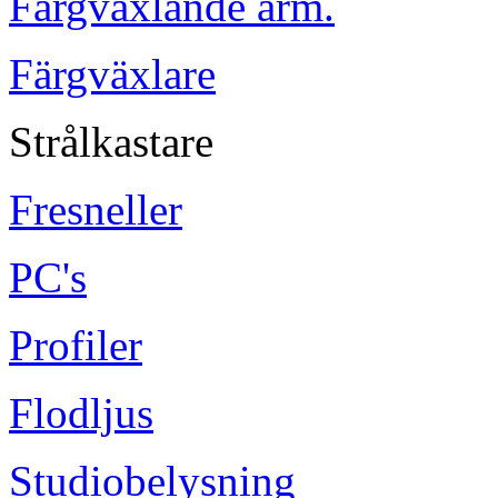
Färgvaxlande arm.
Färgväxlare
Strålkastare
Fresneller
PC's
Profiler
Flodljus
Studiobelysning