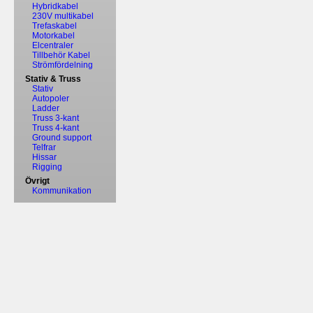
Hybridkabel
230V multikabel
Trefaskabel
Motorkabel
Elcentraler
Tillbehör Kabel
Strömfördelning
Stativ & Truss
Stativ
Autopoler
Ladder
Truss 3-kant
Truss 4-kant
Ground support
Telfrar
Hissar
Rigging
Övrigt
Kommunikation