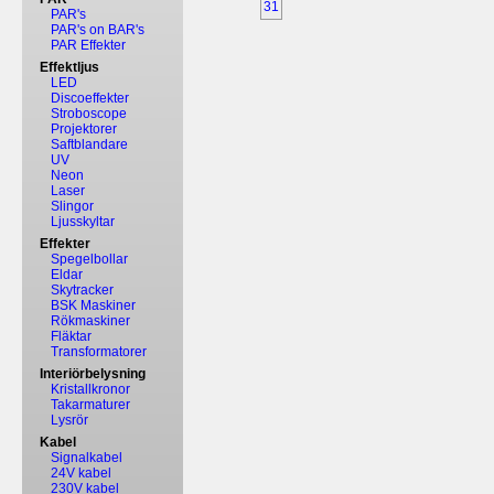
31
PAR's
PAR's on BAR's
PAR Effekter
Effektljus
LED
Discoeffekter
Stroboscope
Projektorer
Saftblandare
UV
Neon
Laser
Slingor
Ljusskyltar
Effekter
Spegelbollar
Eldar
Skytracker
BSK Maskiner
Rökmaskiner
Fläktar
Transformatorer
Interiörbelysning
Kristallkronor
Takarmaturer
Lysrör
Kabel
Signalkabel
24V kabel
230V kabel