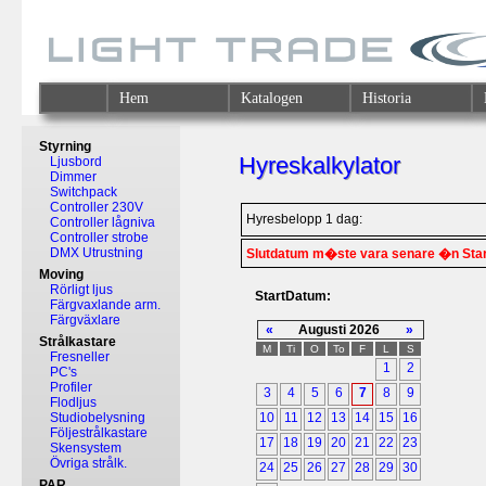
Hem
Katalogen
Historia
Styrning
Hyreskalkylator
Ljusbord
Dimmer
Switchpack
Controller 230V
Hyresbelopp 1 dag:
Controller lågniva
Controller strobe
DMX Utrustning
Slutdatum m�ste vara senare �n Sta
Moving
Rörligt ljus
StartDatum:
Färgvaxlande arm.
Färgväxlare
«
Augusti 2026
»
Strålkastare
M
Ti
O
To
F
L
S
Fresneller
1
2
PC's
Profiler
3
4
5
6
7
8
9
Flodljus
Studiobelysning
10
11
12
13
14
15
16
Följestrålkastare
17
18
19
20
21
22
23
Skensystem
Övriga strålk.
24
25
26
27
28
29
30
PAR