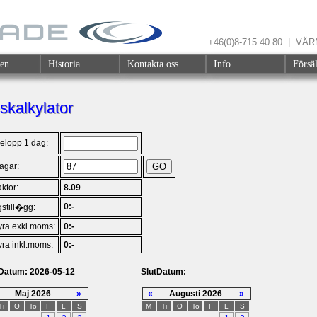
+46(0)8-715 40 80 | V
gen
Historia
Kontakta oss
Info
Försä
skalkylator
elopp 1 dag:
dagar:
ktor:
8.09
0:-
still�gg:
yra exkl.moms:
0:-
yra inkl.moms:
0:-
tDatum: 2026-05-12
SlutDatum:
Maj 2026
»
«
Augusti 2026
»
Ti
O
To
F
L
S
M
Ti
O
To
F
L
S