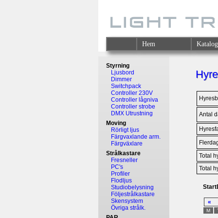
Hem
Katalo
Styrning
Hyre
Ljusbord
Dimmer
Switchpack
Controller 230V
Hyresb
Controller lågniva
Controller strobe
DMX Utrustning
Antal 
Moving
Hyresfa
Rörligt ljus
Färgvaxlande arm.
Flerdag
Färgväxlare
Strålkastare
Total h
Fresneller
PC's
Total h
Profiler
Flodljus
Star
Studiobelysning
Följestrålkastare
Skensystem
«
Övriga strålk.
M
PAR