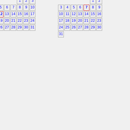
1
2
3
1
2
5
6
7
8
9
10
3
4
5
6
7
8
9
12
13
14
15
16
17
10
11
12
13
14
15
16
19
20
21
22
23
24
17
18
19
20
21
22
23
26
27
28
29
30
31
24
25
26
27
28
29
30
31