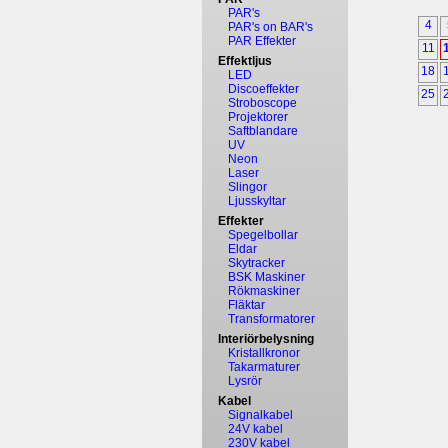
PAR's
4
PAR's on BAR's
PAR Effekter
11
Effektljus
18
LED
Discoeffekter
25
Stroboscope
Projektorer
Saftblandare
UV
Neon
Laser
Slingor
Ljusskyltar
Effekter
Spegelbollar
Eldar
Skytracker
BSK Maskiner
Rökmaskiner
Fläktar
Transformatorer
Interiörbelysning
Kristallkronor
Takarmaturer
Lysrör
Kabel
Signalkabel
24V kabel
230V kabel