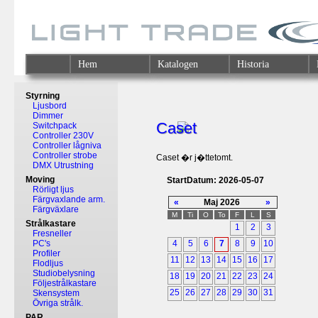
Hem
Katalogen
Historia
Styrning
Ljusbord
Dimmer
Caset
Switchpack
Controller 230V
Controller lågniva
Controller strobe
Caset �r j�ttetomt.
DMX Utrustning
Moving
StartDatum: 2026-05-07
Rörligt ljus
Färgvaxlande arm.
«
Maj 2026
»
Färgväxlare
M
Ti
O
To
F
L
S
Strålkastare
1
2
3
Fresneller
PC's
4
5
6
7
8
9
10
Profiler
11
12
13
14
15
16
17
Flodljus
Studiobelysning
18
19
20
21
22
23
24
Följestrålkastare
25
26
27
28
29
30
31
Skensystem
Övriga strålk.
PAR