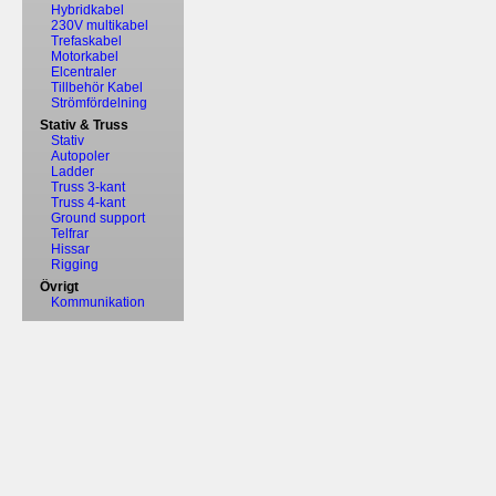
Hybridkabel
230V multikabel
Trefaskabel
Motorkabel
Elcentraler
Tillbehör Kabel
Strömfördelning
Stativ & Truss
Stativ
Autopoler
Ladder
Truss 3-kant
Truss 4-kant
Ground support
Telfrar
Hissar
Rigging
Övrigt
Kommunikation