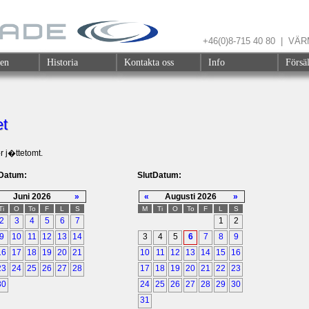
+46(0)8-715 40 80 | V
gen
Historia
Kontakta oss
Info
Försä
t
 j�ttetomt.
tDatum:
SlutDatum:
Juni 2026
»
«
Augusti 2026
»
Ti
O
To
F
L
S
M
Ti
O
To
F
L
S
2
3
4
5
6
7
1
2
9
10
11
12
13
14
3
4
5
6
7
8
9
16
17
18
19
20
21
10
11
12
13
14
15
16
23
24
25
26
27
28
17
18
19
20
21
22
23
30
24
25
26
27
28
29
30
31