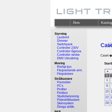
Hem
Katalo
Styrning
Ljusbord
Dimmer
Case
Switchpack
Controller 230V
Controller lågniva
Controller strobe
Caset �r
DMX Utrustning
Moving
Star
Rörligt ljus
Färgvaxlande arm.
«
Färgväxlare
M
Strålkastare
1
Fresneller
PC's
8
Profiler
15
Flodljus
Studiobelysning
22
Följestrålkastare
29
Skensystem
Övriga strålk.
PAR