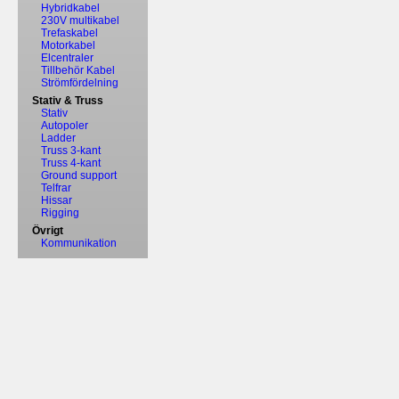
Hybridkabel
230V multikabel
Trefaskabel
Motorkabel
Elcentraler
Tillbehör Kabel
Strömfördelning
Stativ & Truss
Stativ
Autopoler
Ladder
Truss 3-kant
Truss 4-kant
Ground support
Telfrar
Hissar
Rigging
Övrigt
Kommunikation