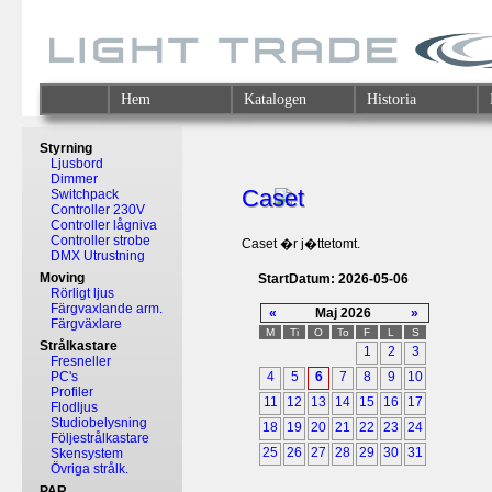
Hem
Katalogen
Historia
Styrning
Ljusbord
Dimmer
Caset
Switchpack
Controller 230V
Controller lågniva
Controller strobe
Caset �r j�ttetomt.
DMX Utrustning
Moving
StartDatum: 2026-05-06
Rörligt ljus
Färgvaxlande arm.
«
Maj 2026
»
Färgväxlare
M
Ti
O
To
F
L
S
Strålkastare
1
2
3
Fresneller
PC's
4
5
6
7
8
9
10
Profiler
11
12
13
14
15
16
17
Flodljus
Studiobelysning
18
19
20
21
22
23
24
Följestrålkastare
25
26
27
28
29
30
31
Skensystem
Övriga strålk.
PAR