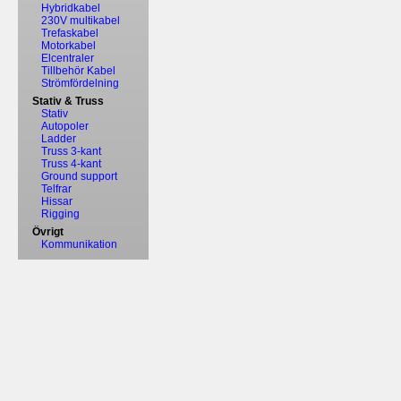
Hybridkabel
230V multikabel
Trefaskabel
Motorkabel
Elcentraler
Tillbehör Kabel
Strömfördelning
Stativ & Truss
Stativ
Autopoler
Ladder
Truss 3-kant
Truss 4-kant
Ground support
Telfrar
Hissar
Rigging
Övrigt
Kommunikation