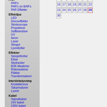
PAR's
16
17
18
19
20
21
22
PAR's on BAR's
PAR Effekter
23
24
25
26
27
28
29
Effektljus
30
LED
Discoeffekter
Stroboscope
Projektorer
Saftblandare
UV
Neon
Laser
Slingor
Ljusskyltar
Effekter
Spegelbollar
Eldar
Skytracker
BSK Maskiner
Rökmaskiner
Fläktar
Transformatorer
Interiörbelysning
Kristallkronor
Takarmaturer
Lysrör
Kabel
Signalkabel
24V kabel
230V kabel