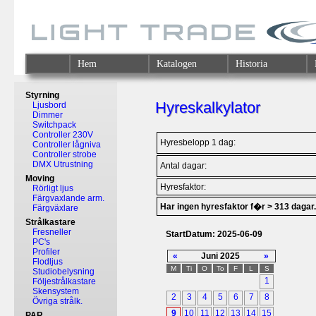
Hem
Katalogen
Historia
Styrning
Hyreskalkylator
Ljusbord
Dimmer
Switchpack
Controller 230V
Hyresbelopp 1 dag:
Controller lågniva
Controller strobe
DMX Utrustning
Antal dagar:
Moving
Hyresfaktor:
Rörligt ljus
Färgvaxlande arm.
Har ingen hyresfaktor f�r > 313 dagar.
Färgväxlare
Strålkastare
Fresneller
StartDatum: 2025-06-09
PC's
Profiler
«
Juni 2025
»
Flodljus
M
Ti
O
To
F
L
S
Studiobelysning
1
Följestrålkastare
Skensystem
2
3
4
5
6
7
8
Övriga strålk.
9
10
11
12
13
14
15
PAR