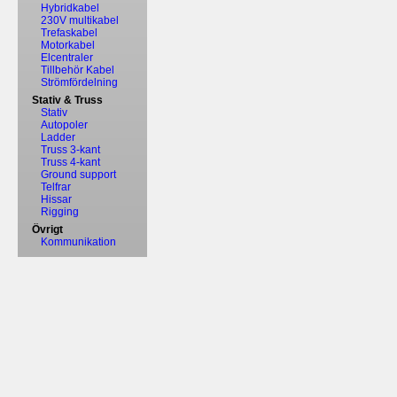
Hybridkabel
230V multikabel
Trefaskabel
Motorkabel
Elcentraler
Tillbehör Kabel
Strömfördelning
Stativ & Truss
Stativ
Autopoler
Ladder
Truss 3-kant
Truss 4-kant
Ground support
Telfrar
Hissar
Rigging
Övrigt
Kommunikation