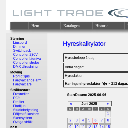
Hem
Katalogen
Historia
Styrning
Hyreskalkylator
Ljusbord
Dimmer
Switchpack
Controller 230V
Hyresbelopp 1 dag:
Controller lågniva
Controller strobe
DMX Utrustning
Antal dagar:
Moving
Hyresfaktor:
Rörligt ljus
Färgvaxlande arm.
Har ingen hyresfaktor f�r > 313 dagar.
Färgväxlare
Strålkastare
Fresneller
StartDatum: 2025-06-06
PC's
Profiler
«
Juni 2025
»
Flodljus
M
Ti
O
To
F
L
S
Studiobelysning
1
Följestrålkastare
Skensystem
2
3
4
5
6
7
8
Övriga strålk.
9
10
11
12
13
14
15
PAR