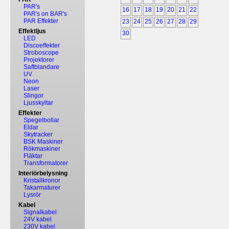
PAR's
16
17
18
19
20
21
22
PAR's on BAR's
PAR Effekter
23
24
25
26
27
28
29
Effektljus
30
LED
Discoeffekter
Stroboscope
Projektorer
Saftblandare
UV
Neon
Laser
Slingor
Ljusskyltar
Effekter
Spegelbollar
Eldar
Skytracker
BSK Maskiner
Rökmaskiner
Fläktar
Transformatorer
Interiörbelysning
Kristallkronor
Takarmaturer
Lysrör
Kabel
Signalkabel
24V kabel
230V kabel