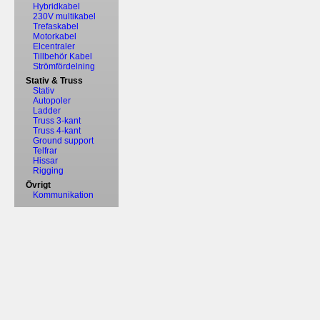
Hybridkabel
230V multikabel
Trefaskabel
Motorkabel
Elcentraler
Tillbehör Kabel
Strömfördelning
Stativ & Truss
Stativ
Autopoler
Ladder
Truss 3-kant
Truss 4-kant
Ground support
Telfrar
Hissar
Rigging
Övrigt
Kommunikation