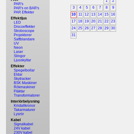
1
2
PAR's
3
4
5
6
7
8
9
PAR's on BAR's
PAR Effekter
10
11
12
13
14
15
16
Effektljus
17
18
19
20
21
22
23
LED
Discoeffekter
24
25
26
27
28
29
30
Stroboscope
Projektorer
31
Saftblandare
UV
Neon
Laser
Slingor
Ljusskyltar
Effekter
Spegelbollar
Eldar
Skytracker
BSK Maskiner
Rökmaskiner
Fläktar
Transformatorer
Interiörbelysning
Kristallkronor
Takarmaturer
Lysrör
Kabel
Signalkabel
24V kabel
230V kabel