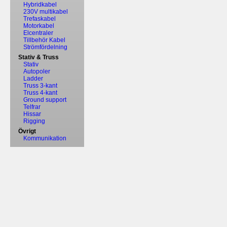
Hybridkabel
230V multikabel
Trefaskabel
Motorkabel
Elcentraler
Tillbehör Kabel
Strömfördelning
Stativ & Truss
Stativ
Autopoler
Ladder
Truss 3-kant
Truss 4-kant
Ground support
Telfrar
Hissar
Rigging
Övrigt
Kommunikation