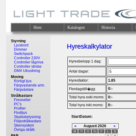
Hem
Katalogen
Historia
Styrning
Hyreskalkylator
Ljusbord
Dimmer
Switchpack
Controller 230V
Hyresbelopp 1 dag:
Controller lågniva
Controller strobe
DMX Utrustning
Antal dagar:
Moving
Hyresfaktor:
1.85
Rörligt ljus
Färgvaxlande arm.
0:-
Flerdagstill�gg:
Färgväxlare
Strålkastare
Total hyra exkl.moms:
0:-
Fresneller
PC's
Total hyra inkl.moms:
0:-
Profiler
Flodljus
StartDatum:
Studiobelysning
Följestrålkastare
Skensystem
«
Augusti 2026
»
Övriga strålk.
M
Ti
O
To
F
L
S
PAR