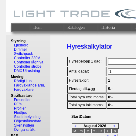
Hem
Katalogen
Historia
Styrning
Hyreskalkylator
Ljusbord
Dimmer
Switchpack
Controller 230V
Hyresbelopp 1 dag:
Controller lågniva
Controller strobe
DMX Utrustning
Antal dagar:
Moving
Hyresfaktor:
1
Rörligt ljus
Färgvaxlande arm.
0:-
Flerdagstill�gg:
Färgväxlare
Strålkastare
Total hyra exkl.moms:
0:-
Fresneller
PC's
Total hyra inkl.moms:
0:-
Profiler
Flodljus
StartDatum:
Studiobelysning
Följestrålkastare
Skensystem
«
Augusti 2026
»
Övriga strålk.
M
Ti
O
To
F
L
S
PAR