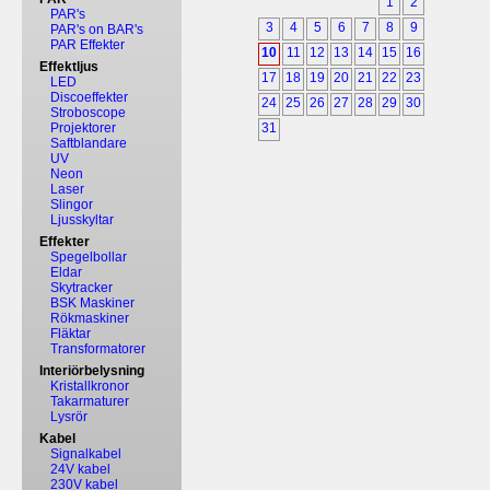
1
2
PAR's
3
4
5
6
7
8
9
PAR's on BAR's
PAR Effekter
10
11
12
13
14
15
16
Effektljus
17
18
19
20
21
22
23
LED
Discoeffekter
24
25
26
27
28
29
30
Stroboscope
Projektorer
31
Saftblandare
UV
Neon
Laser
Slingor
Ljusskyltar
Effekter
Spegelbollar
Eldar
Skytracker
BSK Maskiner
Rökmaskiner
Fläktar
Transformatorer
Interiörbelysning
Kristallkronor
Takarmaturer
Lysrör
Kabel
Signalkabel
24V kabel
230V kabel