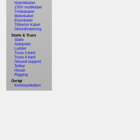
Hybridkabel
230V multikabel
Trefaskabel
Motorkabel
Elcentraler
Tillbehör Kabel
Strömfördelning
Stativ & Truss
Stativ
Autopoler
Ladder
Truss 3-kant
Truss 4-kant
Ground support
Telfrar
Hissar
Rigging
Övrigt
Kommunikation