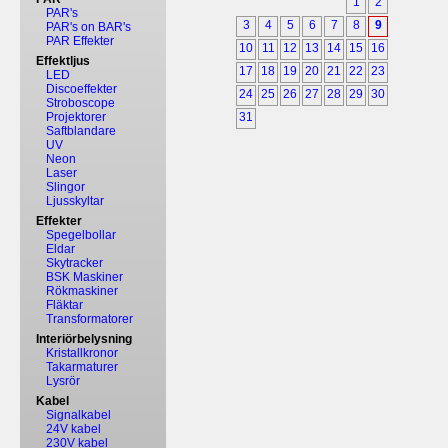
1
2
PAR's
3
4
5
6
7
8
9
PAR's on BAR's
PAR Effekter
10
11
12
13
14
15
16
Effektljus
17
18
19
20
21
22
23
LED
Discoeffekter
24
25
26
27
28
29
30
Stroboscope
Projektorer
31
Saftblandare
UV
Neon
Laser
Slingor
Ljusskyltar
Effekter
Spegelbollar
Eldar
Skytracker
BSK Maskiner
Rökmaskiner
Fläktar
Transformatorer
Interiörbelysning
Kristallkronor
Takarmaturer
Lysrör
Kabel
Signalkabel
24V kabel
230V kabel