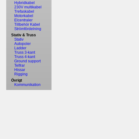
Hybridkabel
230V multikabel
Trefaskabel
Motorkabel
Elcentraler
Tillbehör Kabel
Strömfördelning
Stativ & Truss
Stativ
Autopoler
Ladder
Truss 3-kant
Truss 4-kant
Ground support
Telfrar
Hissar
Rigging
Övrigt
Kommunikation