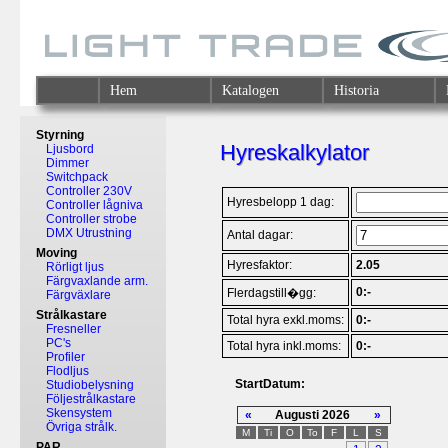
Hem
Katalogen
Historia
Styrning
Hyreskalkylator
Ljusbord
Dimmer
Switchpack
Controller 230V
Hyresbelopp 1 dag:
Controller lågniva
Controller strobe
DMX Utrustning
Antal dagar:
Moving
Hyresfaktor:
2.05
Rörligt ljus
Färgvaxlande arm.
0:-
Flerdagstill�gg:
Färgväxlare
Strålkastare
Total hyra exkl.moms:
0:-
Fresneller
PC's
Total hyra inkl.moms:
0:-
Profiler
Flodljus
StartDatum:
Studiobelysning
Följestrålkastare
Skensystem
«
Augusti 2026
»
Övriga strålk.
M
Ti
O
To
F
L
S
PAR