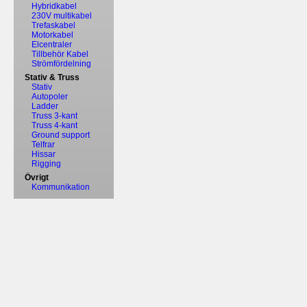
Hybridkabel
230V multikabel
Trefaskabel
Motorkabel
Elcentraler
Tillbehör Kabel
Strömfördelning
Stativ & Truss
Stativ
Autopoler
Ladder
Truss 3-kant
Truss 4-kant
Ground support
Telfrar
Hissar
Rigging
Övrigt
Kommunikation