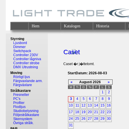
Hem
Katalogen
Historia
Styrning
Ljusbord
Dimmer
Caset
Switchpack
Controller 230V
Controller lågniva
Controller strobe
Caset �r j�ttetomt.
DMX Utrustning
Moving
StartDatum: 2026-08-03
Rörligt ljus
Färgvaxlande arm.
«
Augusti 2026
»
Färgväxlare
M
Ti
O
To
F
L
S
Strålkastare
1
2
Fresneller
PC's
3
4
5
6
7
8
9
Profiler
10
11
12
13
14
15
16
Flodljus
Studiobelysning
17
18
19
20
21
22
23
Följestrålkastare
24
25
26
27
28
29
30
Skensystem
Övriga strålk.
31
PAR