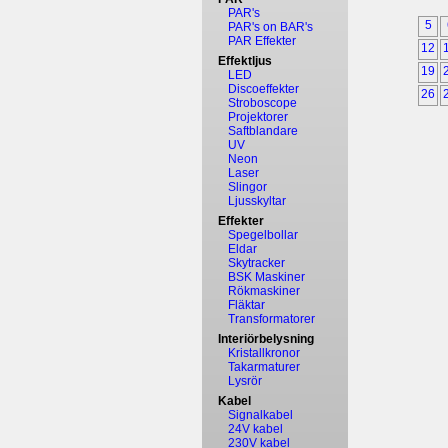
PAR's
5
PAR's on BAR's
PAR Effekter
12
Effektljus
19
LED
Discoeffekter
26
Stroboscope
Projektorer
Saftblandare
UV
Neon
Laser
Slingor
Ljusskyltar
Effekter
Spegelbollar
Eldar
Skytracker
BSK Maskiner
Rökmaskiner
Fläktar
Transformatorer
Interiörbelysning
Kristallkronor
Takarmaturer
Lysrör
Kabel
Signalkabel
24V kabel
230V kabel