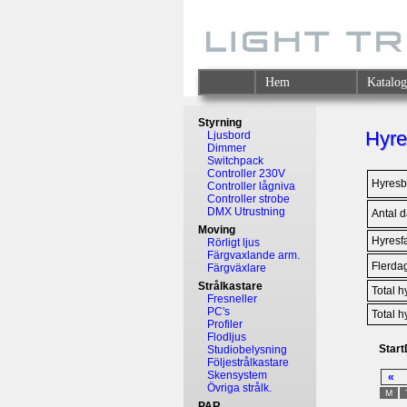
Hem
Katalo
Styrning
Hyre
Ljusbord
Dimmer
Switchpack
Controller 230V
Hyresb
Controller lågniva
Controller strobe
DMX Utrustning
Antal 
Moving
Hyresfa
Rörligt ljus
Färgvaxlande arm.
Flerdag
Färgväxlare
Strålkastare
Total h
Fresneller
PC's
Total h
Profiler
Flodljus
Star
Studiobelysning
Följestrålkastare
Skensystem
«
Övriga strålk.
M
PAR