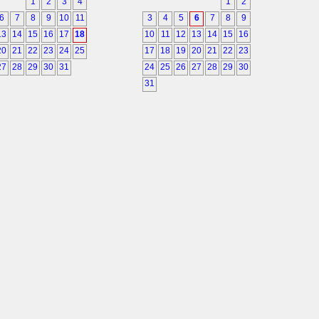
1
2
3
4
1
2
6
7
8
9
10
11
3
4
5
6
7
8
9
13
14
15
16
17
18
10
11
12
13
14
15
16
20
21
22
23
24
25
17
18
19
20
21
22
23
27
28
29
30
31
24
25
26
27
28
29
30
31