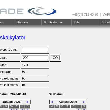
+46(0)8-715 40 80 | V
gen
Historia
Kontakta oss
Info
Försä
skalkylator
elopp 1 dag:
dagar:
ktor:
12.3
0:-
still�gg:
yra exkl.moms:
0:-
yra inkl.moms:
0:-
tDatum: 2026-01-18
SlutDatum:
Januari 2026
»
«
Augusti 2026
»
Ti
O
To
F
L
S
M
Ti
O
To
F
L
S