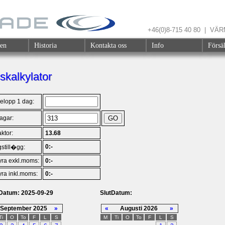
+46(0)8-715 40 80 | V
gen
Historia
Kontakta oss
Info
Försä
skalkylator
elopp 1 dag:
dagar:
ktor:
13.68
0:-
still�gg:
yra exkl.moms:
0:-
yra inkl.moms:
0:-
tDatum: 2025-09-29
SlutDatum:
September 2025
»
«
Augusti 2026
»
Ti
O
To
F
L
S
M
Ti
O
To
F
L
S