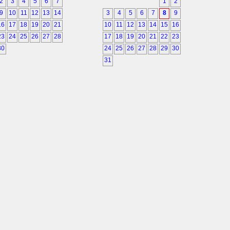
2
3
4
5
6
7
1
2
9
10
11
12
13
14
3
4
5
6
7
8
9
16
17
18
19
20
21
10
11
12
13
14
15
16
23
24
25
26
27
28
17
18
19
20
21
22
23
30
24
25
26
27
28
29
30
31