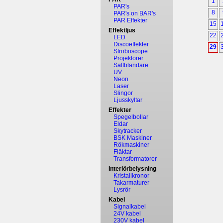
1
PAR's
8
PAR's on BAR's
PAR Effekter
15
Effektljus
22
LED
Discoeffekter
29
Stroboscope
Projektorer
Saftblandare
UV
Neon
Laser
Slingor
Ljusskyltar
Effekter
Spegelbollar
Eldar
Skytracker
BSK Maskiner
Rökmaskiner
Fläktar
Transformatorer
Interiörbelysning
Kristallkronor
Takarmaturer
Lysrör
Kabel
Signalkabel
24V kabel
230V kabel