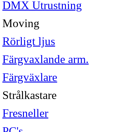
DMX Utrustning
Moving
Rörligt ljus
Färgvaxlande arm.
Färgväxlare
Strålkastare
Fresneller
PC's