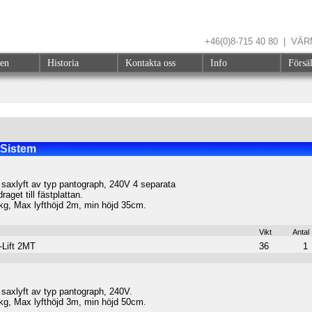
+46(0)8-715 40 80 | V
gen
Historia
Kontakta oss
Info
Försä
Sistem
 saxlyft av typ pantograph, 240V 4 separata
raget till fästplattan.
kg, Max lyfthöjd 2m, min höjd 35cm.
Vikt
Antal
Lift 2MT
36
1
 saxlyft av typ pantograph, 240V.
kg, Max lyfthöjd 3m, min höjd 50cm.