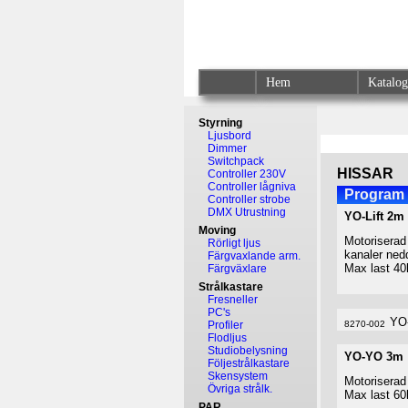
Hem
Katalo
Styrning
Ljusbord
Dimmer
Switchpack
HISSAR
Controller 230V
Controller lågniva
Program 
Controller strobe
DMX Utrustning
YO-Lift 2m
Moving
Motoriserad
Rörligt ljus
kanaler nedd
Färgvaxlande arm.
Max last 40
Färgväxlare
Strålkastare
Fresneller
PC's
YO-
Profiler
8270-002
Flodljus
Studiobelysning
YO-YO 3m
Följestrålkastare
Skensystem
Motoriserad
Övriga strålk.
Max last 60
PAR