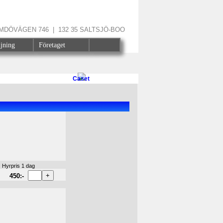
ÄRMDÖVÄGEN 746 | 132 35 SALTSJÖ-BOO
ljning
Företaget
Caset
Hyrpris 1 dag
450:-