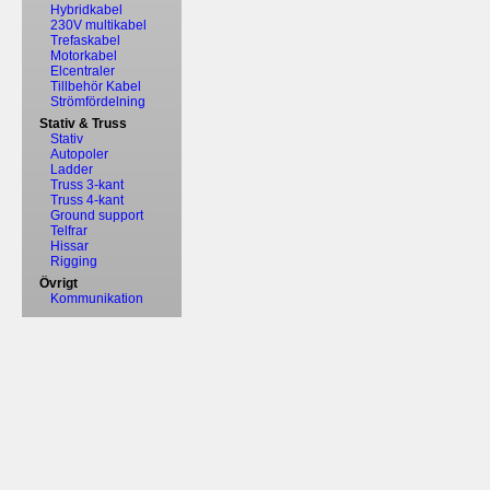
Hybridkabel
230V multikabel
Trefaskabel
Motorkabel
Elcentraler
Tillbehör Kabel
Strömfördelning
Stativ & Truss
Stativ
Autopoler
Ladder
Truss 3-kant
Truss 4-kant
Ground support
Telfrar
Hissar
Rigging
Övrigt
Kommunikation