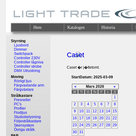
Hem
Katalogen
Historia
Styrning
Ljusbord
Dimmer
Caset
Switchpack
Controller 230V
Controller lågniva
Controller strobe
Caset �r j�ttetomt.
DMX Utrustning
Moving
StartDatum: 2025-03-09
Rörligt ljus
Färgvaxlande arm.
«
Mars 2026
»
Färgväxlare
M
Ti
O
To
F
L
S
Strålkastare
1
Fresneller
PC's
2
3
4
5
6
7
8
Profiler
9
10
11
12
13
14
15
Flodljus
Studiobelysning
16
17
18
19
20
21
22
Följestrålkastare
23
24
25
26
27
28
29
Skensystem
Övriga strålk.
30
31
PAR