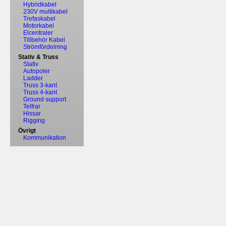
Hybridkabel
230V multikabel
Trefaskabel
Motorkabel
Elcentraler
Tillbehör Kabel
Strömfördelning
Stativ & Truss
Stativ
Autopoler
Ladder
Truss 3-kant
Truss 4-kant
Ground support
Telfrar
Hissar
Rigging
Övrigt
Kommunikation