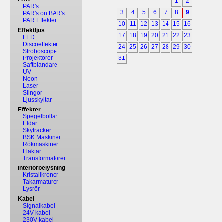
1
2
PAR's
3
4
5
6
7
8
9
PAR's on BAR's
PAR Effekter
10
11
12
13
14
15
16
Effektljus
17
18
19
20
21
22
23
LED
Discoeffekter
24
25
26
27
28
29
30
Stroboscope
Projektorer
31
Saftblandare
UV
Neon
Laser
Slingor
Ljusskyltar
Effekter
Spegelbollar
Eldar
Skytracker
BSK Maskiner
Rökmaskiner
Fläktar
Transformatorer
Interiörbelysning
Kristallkronor
Takarmaturer
Lysrör
Kabel
Signalkabel
24V kabel
230V kabel