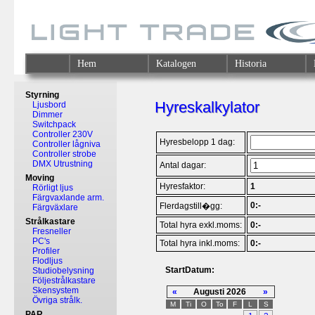
Hem
Katalogen
Historia
Styrning
Hyreskalkylator
Ljusbord
Dimmer
Switchpack
Controller 230V
Hyresbelopp 1 dag:
Controller lågniva
Controller strobe
DMX Utrustning
Antal dagar:
Moving
Hyresfaktor:
1
Rörligt ljus
Färgvaxlande arm.
0:-
Flerdagstill�gg:
Färgväxlare
Strålkastare
Total hyra exkl.moms:
0:-
Fresneller
PC's
Total hyra inkl.moms:
0:-
Profiler
Flodljus
StartDatum:
Studiobelysning
Följestrålkastare
Skensystem
«
Augusti 2026
»
Övriga strålk.
M
Ti
O
To
F
L
S
PAR