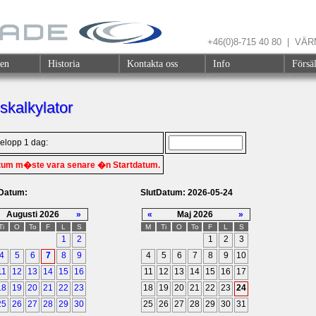
+46(0)8-715 40 80 | V
gen
Historia
Kontakta oss
Info
Försä
skalkylator
elopp 1 dag:
tum m�ste vara senare �n Startdatum.
tDatum:
SlutDatum: 2026-05-24
Augusti 2026
»
«
Maj 2026
»
Ti
O
To
F
L
S
M
Ti
O
To
F
L
S
1
2
1
2
3
4
5
6
7
8
9
4
5
6
7
8
9
10
11
12
13
14
15
16
11
12
13
14
15
16
17
18
19
20
21
22
23
18
19
20
21
22
23
24
25
26
27
28
29
30
25
26
27
28
29
30
31