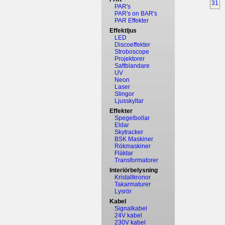
31
PAR's
PAR's on BAR's
PAR Effekter
Effektljus
LED
Discoeffekter
Stroboscope
Projektorer
Saftblandare
UV
Neon
Laser
Slingor
Ljusskyltar
Effekter
Spegelbollar
Eldar
Skytracker
BSK Maskiner
Rökmaskiner
Fläktar
Transformatorer
Interiörbelysning
Kristallkronor
Takarmaturer
Lysrör
Kabel
Signalkabel
24V kabel
230V kabel