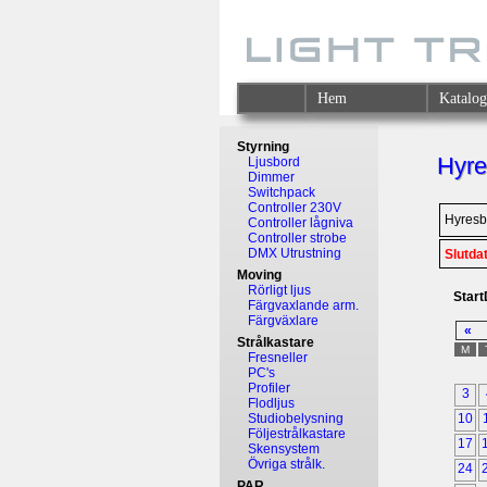
Hem
Katalo
Styrning
Hyre
Ljusbord
Dimmer
Switchpack
Controller 230V
Hyresb
Controller lågniva
Controller strobe
DMX Utrustning
Slutda
Moving
Rörligt ljus
Star
Färgvaxlande arm.
Färgväxlare
«
Strålkastare
M
Fresneller
PC's
Profiler
3
Flodljus
Studiobelysning
10
Följestrålkastare
17
Skensystem
Övriga strålk.
24
PAR