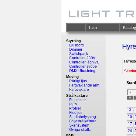
Hem
Katalo
Styrning
Hyre
Ljusbord
Dimmer
Switchpack
Controller 230V
Hyresb
Controller lågniva
Controller strobe
DMX Utrustning
Slutda
Moving
Rörligt ljus
Star
Färgvaxlande arm.
Färgväxlare
«
Strålkastare
M
Fresneller
PC's
Profiler
3
Flodljus
Studiobelysning
10
Följestrålkastare
17
Skensystem
Övriga strålk.
24
PAR