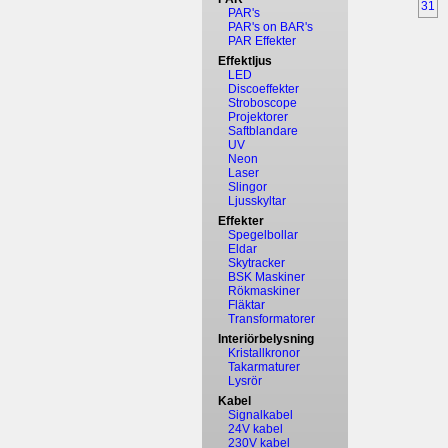
31
PAR's
PAR's on BAR's
PAR Effekter
Effektljus
LED
Discoeffekter
Stroboscope
Projektorer
Saftblandare
UV
Neon
Laser
Slingor
Ljusskyltar
Effekter
Spegelbollar
Eldar
Skytracker
BSK Maskiner
Rökmaskiner
Fläktar
Transformatorer
Interiörbelysning
Kristallkronor
Takarmaturer
Lysrör
Kabel
Signalkabel
24V kabel
230V kabel