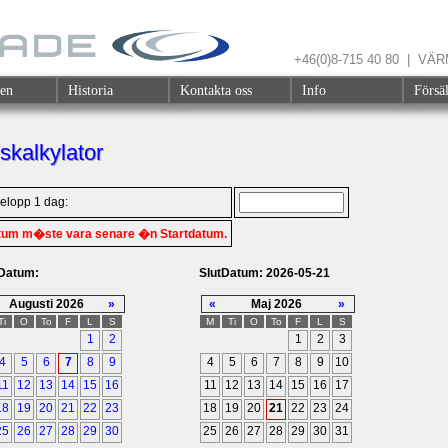
+46(0)8-715 40 80 | V
gen
Historia
Kontakta oss
Info
Försä
skalkylator
elopp 1 dag:
tum m�ste vara senare �n Startdatum.
tDatum:
SlutDatum: 2026-05-21
Augusti 2026
»
«
Maj 2026
»
Ti
O
To
F
L
S
M
Ti
O
To
F
L
S
1
2
1
2
3
4
5
6
7
8
9
4
5
6
7
8
9
10
11
12
13
14
15
16
11
12
13
14
15
16
17
18
19
20
21
22
23
18
19
20
21
22
23
24
25
26
27
28
29
30
25
26
27
28
29
30
31