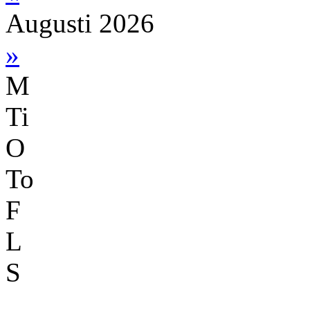
Augusti 2026
»
M
Ti
O
To
F
L
S