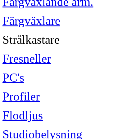
Färgvaxlande arm.
Färgväxlare
Strålkastare
Fresneller
PC's
Profiler
Flodljus
Studiobelysning