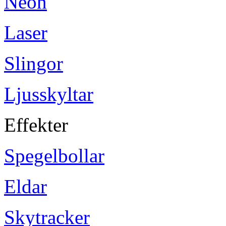
Neon
Laser
Slingor
Ljusskyltar
Effekter
Spegelbollar
Eldar
Skytracker