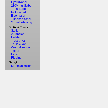
Hybridkabel
230V multikabel
Trefaskabel
Motorkabel
Elcentraler
Tillbehör Kabel
Strömfördelning
Stativ & Truss
Stativ
Autopoler
Ladder
Truss 3-kant
Truss 4-kant
Ground support
Telfrar
Hissar
Rigging
Övrigt
Kommunikation