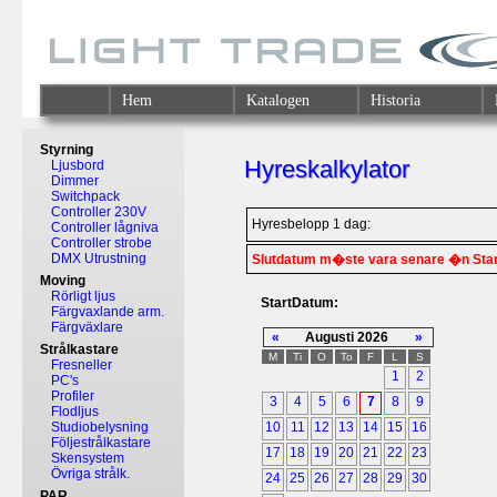
Hem
Katalogen
Historia
Styrning
Hyreskalkylator
Ljusbord
Dimmer
Switchpack
Controller 230V
Hyresbelopp 1 dag:
Controller lågniva
Controller strobe
DMX Utrustning
Slutdatum m�ste vara senare �n Sta
Moving
Rörligt ljus
StartDatum:
Färgvaxlande arm.
Färgväxlare
«
Augusti 2026
»
Strålkastare
M
Ti
O
To
F
L
S
Fresneller
1
2
PC's
Profiler
3
4
5
6
7
8
9
Flodljus
Studiobelysning
10
11
12
13
14
15
16
Följestrålkastare
17
18
19
20
21
22
23
Skensystem
Övriga strålk.
24
25
26
27
28
29
30
PAR