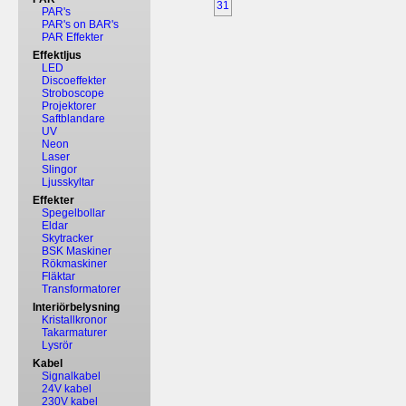
31
PAR's
PAR's on BAR's
PAR Effekter
Effektljus
LED
Discoeffekter
Stroboscope
Projektorer
Saftblandare
UV
Neon
Laser
Slingor
Ljusskyltar
Effekter
Spegelbollar
Eldar
Skytracker
BSK Maskiner
Rökmaskiner
Fläktar
Transformatorer
Interiörbelysning
Kristallkronor
Takarmaturer
Lysrör
Kabel
Signalkabel
24V kabel
230V kabel