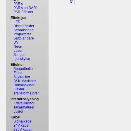
31
PAR's
PAR's on BAR's
PAR Effekter
Effektljus
LED
Discoeffekter
Stroboscope
Projektorer
Saftblandare
UV
Neon
Laser
Slingor
Ljusskyltar
Effekter
Spegelbollar
Eldar
Skytracker
BSK Maskiner
Rökmaskiner
Fläktar
Transformatorer
Interiörbelysning
Kristallkronor
Takarmaturer
Lysrör
Kabel
Signalkabel
24V kabel
230V kabel