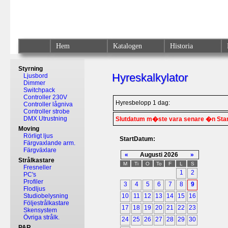
Hem
Katalogen
Historia
Styrning
Hyreskalkylator
Ljusbord
Dimmer
Switchpack
Controller 230V
Hyresbelopp 1 dag:
Controller lågniva
Controller strobe
DMX Utrustning
Slutdatum m�ste vara senare �n Sta
Moving
Rörligt ljus
StartDatum:
Färgvaxlande arm.
Färgväxlare
«
Augusti 2026
»
Strålkastare
M
Ti
O
To
F
L
S
Fresneller
1
2
PC's
Profiler
3
4
5
6
7
8
9
Flodljus
Studiobelysning
10
11
12
13
14
15
16
Följestrålkastare
17
18
19
20
21
22
23
Skensystem
Övriga strålk.
24
25
26
27
28
29
30
PAR