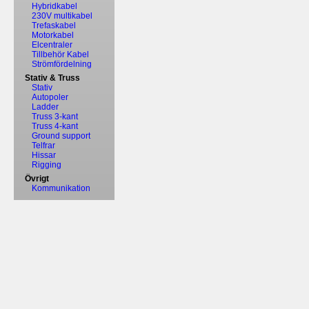
Hybridkabel
230V multikabel
Trefaskabel
Motorkabel
Elcentraler
Tillbehör Kabel
Strömfördelning
Stativ & Truss
Stativ
Autopoler
Ladder
Truss 3-kant
Truss 4-kant
Ground support
Telfrar
Hissar
Rigging
Övrigt
Kommunikation