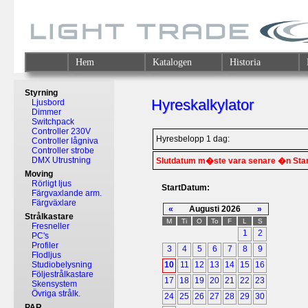
Hem
Katalogen
Historia
Styrning
Hyreskalkylator
Ljusbord
Dimmer
Switchpack
Controller 230V
Hyresbelopp 1 dag:
Controller lågniva
Controller strobe
DMX Utrustning
Slutdatum m�ste vara senare �n Sta
Moving
Rörligt ljus
StartDatum:
Färgvaxlande arm.
Färgväxlare
«
Augusti 2026
»
Strålkastare
M
Ti
O
To
F
L
S
Fresneller
1
2
PC's
Profiler
3
4
5
6
7
8
9
Flodljus
Studiobelysning
10
11
12
13
14
15
16
Följestrålkastare
17
18
19
20
21
22
23
Skensystem
Övriga strålk.
24
25
26
27
28
29
30
PAR