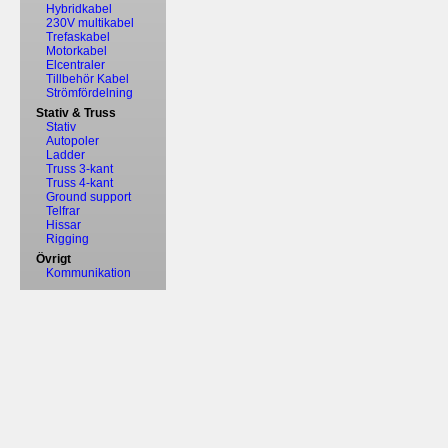
Hybridkabel
230V multikabel
Trefaskabel
Motorkabel
Elcentraler
Tillbehör Kabel
Strömfördelning
Stativ & Truss
Stativ
Autopoler
Ladder
Truss 3-kant
Truss 4-kant
Ground support
Telfrar
Hissar
Rigging
Övrigt
Kommunikation