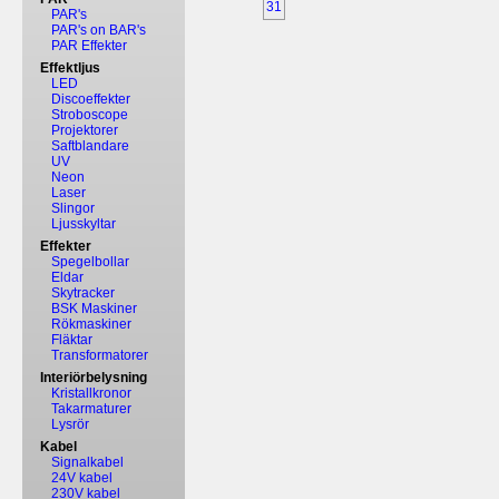
31
PAR's
PAR's on BAR's
PAR Effekter
Effektljus
LED
Discoeffekter
Stroboscope
Projektorer
Saftblandare
UV
Neon
Laser
Slingor
Ljusskyltar
Effekter
Spegelbollar
Eldar
Skytracker
BSK Maskiner
Rökmaskiner
Fläktar
Transformatorer
Interiörbelysning
Kristallkronor
Takarmaturer
Lysrör
Kabel
Signalkabel
24V kabel
230V kabel