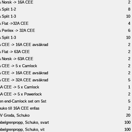
 Norsk -> 16A CEE
 Norsk -> 16A CEE
2
2
 Split 1-2
 Split 1-2
8
8
 Split 1-3
 Split 1-3
10
10
 Flat ->32A CEE
 Flat ->32A CEE
4
4
 Perilex -> 32A CEE
 Perilex -> 32A CEE
6
6
 Split 1-3
 Split 1-3
10
10
A CEE -> 16A CEE avsäkrad
A CEE -> 16A CEE avsäkrad
2
2
 Flat -> 63A CEE
 Flat -> 63A CEE
2
2
 Norsk -> 63A CEE
 Norsk -> 63A CEE
2
2
 CEE -> 5 x Camlock
 CEE -> 5 x Camlock
2
2
A CEE -> 16A CEE avsäkrad
A CEE -> 16A CEE avsäkrad
2
2
A CEE -> 32A CEE avsäkrad
A CEE -> 32A CEE avsäkrad
5
5
A CEE -> 5 x Camlock
A CEE -> 5 x Camlock
1
1
A CEE -> 5 x Powerlock
A CEE -> 5 x Powerlock
2
2
n end-Camlock set om 5st
n end-Camlock set om 5st
5
5
uko till 16A CEE enfas
uko till 16A CEE enfas
2
2
V Groda, Schuko
V Groda, Schuko
20
20
belgrenpropp, Schuko, svart
belgrenpropp, Schuko, svart
100
100
belgrenpropp, Schuko, vit
belgrenpropp, Schuko, vit
100
100