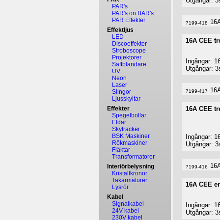
Utgångar: 3
PAR's
PAR's on BAR's
PAR Effekter
16A
7199-418
Effektljus
LED
16A CEE tre
Discoeffekter
Stroboscope
Projektorer
Ingångar: 1
Saftblandare
Utgångar: 3
UV
Neon
Laser
16A
Slingor
7199-417
Ljusskyltar
Effekter
16A CEE tr
Spegelbollar
Eldar
Skytracker
BSK Maskiner
Ingångar: 1
Rökmaskiner
Utgångar: 3
Fläktar
Transformatorer
16A
Interiörbelysning
7199-416
Kristallkronor
Takarmaturer
16A CEE enf
Lysrör
Kabel
Signalkabel
Ingångar: 
24V kabel
Utgångar: 3
230V kabel