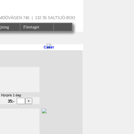
ÄRMDÖVÄGEN 746 | 132 35 SALTSJÖ-BOO
ljning
Företaget
Caset
Hyrpris 1 dag
35:-