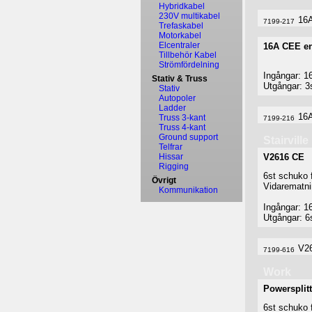
Hybridkabel
230V multikabel
16A
7199-217
Trefaskabel
Motorkabel
Elcentraler
16A CEE enf
Tillbehör Kabel
Strömfördelning
Ingångar: 
Stativ & Truss
Utgångar: 3
Stativ
Autopoler
Ladder
16A
Truss 3-kant
7199-216
Truss 4-kant
Ground support
Stairville
Telfrar
Hissar
V2616 CE
Rigging
6st schuko f
Övrigt
Vidarematn
Kommunikation
Ingångar: 
Utgångar: 
V2
7199-616
Work
Powersplitt
6st schuko f