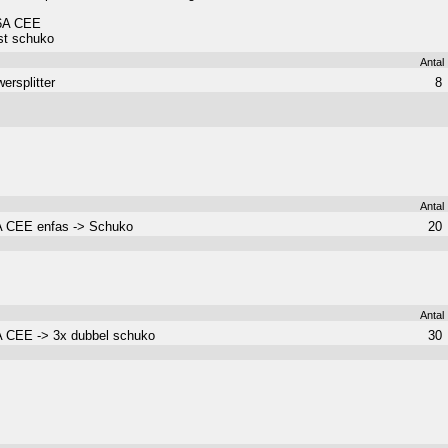
16A CEE
st schuko
Antal
ersplitter
8
Antal
 CEE enfas -> Schuko
20
Antal
 CEE -> 3x dubbel schuko
30