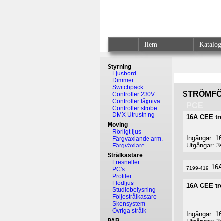
Hem
Katalo
Styrning
Ljusbord
Dimmer
Switchpack
STRÖMFÖ
Controller 230V
Controller lågniva
PCE
Controller strobe
DMX Utrustning
16A CEE tre
Moving
Rörligt ljus
Ingångar: 1
Färgvaxlande arm.
Utgångar: 3
Färgväxlare
Strålkastare
Fresneller
16A
7199-419
PC's
Profiler
Flodljus
16A CEE tre
Studiobelysning
Följestrålkastare
Skensystem
Övriga strålk.
Ingångar: 1
PAR