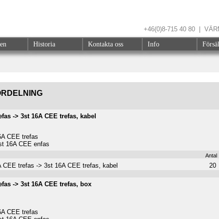
+46(0)8-715 40 80 | V
gen
Historia
Kontakta oss
Info
Försä
RDELNING
fas -> 3st 16A CEE trefas, kabel
6A CEE trefas
st 16A CEE enfas
Antal
 CEE trefas -> 3st 16A CEE trefas, kabel
20
fas -> 3st 16A CEE trefas, box
6A CEE trefas