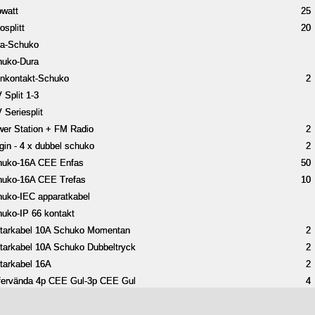
owatt
owatt
25
25
osplitt
osplitt
20
20
ra-Schuko
ra-Schuko
huko-Dura
huko-Dura
nkontakt-Schuko
nkontakt-Schuko
2
2
 Split 1-3
 Split 1-3
 Seriesplit
 Seriesplit
er Station + FM Radio
er Station + FM Radio
2
2
gin - 4 x dubbel schuko
gin - 4 x dubbel schuko
2
2
huko-16A CEE Enfas
huko-16A CEE Enfas
50
50
huko-16A CEE Trefas
huko-16A CEE Trefas
10
10
uko-IEC apparatkabel
uko-IEC apparatkabel
uko-IP 66 kontakt
uko-IP 66 kontakt
tarkabel 10A Schuko Momentan
tarkabel 10A Schuko Momentan
2
2
tarkabel 10A Schuko Dubbeltryck
tarkabel 10A Schuko Dubbeltryck
2
2
tarkabel 16A
tarkabel 16A
2
2
fervända 4p CEE Gul-3p CEE Gul
fervända 4p CEE Gul-3p CEE Gul
4
4