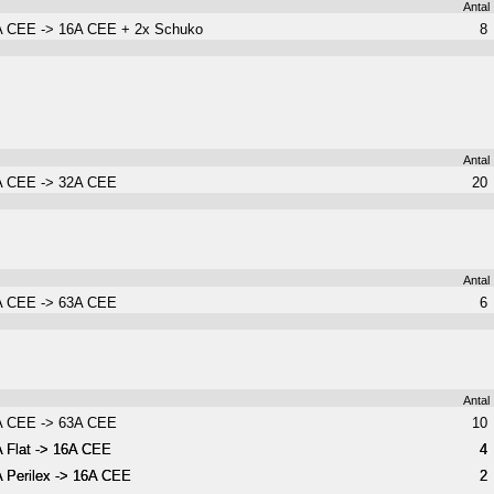
Antal
A CEE -> 16A CEE + 2x Schuko
8
Antal
A CEE -> 32A CEE
20
Antal
A CEE -> 63A CEE
6
Antal
A CEE -> 63A CEE
10
 Flat -> 16A CEE
 Flat -> 16A CEE
4
4
 Perilex -> 16A CEE
 Perilex -> 16A CEE
2
2