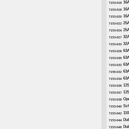
16A
16A
7153-016
7153-016
16A
16A
7153-018
7153-018
16A
16A
7153-020
7153-020
25A
25A
7153-022
7153-022
25A
25A
7153-024
7153-024
32A
32A
7153-027
7153-027
32
32
7153-033
7153-033
63A
63A
7153-028
7153-028
63A
63A
7153-030
7153-030
63A
63A
7153-032
7153-032
63
63
7156-032
7156-032
63
63
7153-034
7153-034
125
125
7153-036
7153-036
125
125
7153-037
7153-037
Ope
Ope
7153-038
7153-038
Sch
Sch
7153-040
7153-040
110
110
7153-042
7153-042
Dub
Dub
7153-044
7153-044
Dub
Dub
7153-046
7153-046