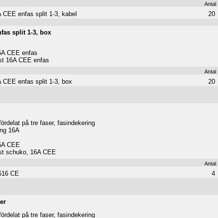
Antal
 CEE enfas split 1-3, kabel
20
as split 1-3, box
16A CEE enfas
st 16A CEE enfas
Antal
 CEE enfas split 1-3, box
20
ördelat på tre faser, fasindekering
ing 16A
16A CEE
6st schuko, 16A CEE
Antal
616 CE
4
er
ördelat på tre faser, fasindekering