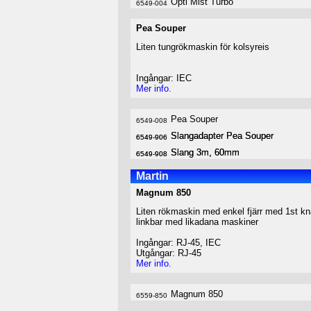
Opti Mist Turbo
6549-004
Pea Souper
Liten tungrökmaskin för kolsyreis
Ingångar: IEC
Mer info.
Pea Souper
6549-008
Slangadapter Pea Souper
Slangadapter Pea Souper
6549-906
6549-906
Slang 3m, 60mm
Slang 3m, 60mm
6549-908
6549-908
Martin
Magnum 850
Liten rökmaskin med enkel fjärr med 1st kn
linkbar med likadana maskiner
Ingångar: RJ-45, IEC
Utgångar: RJ-45
Mer info.
Magnum 850
6559-850