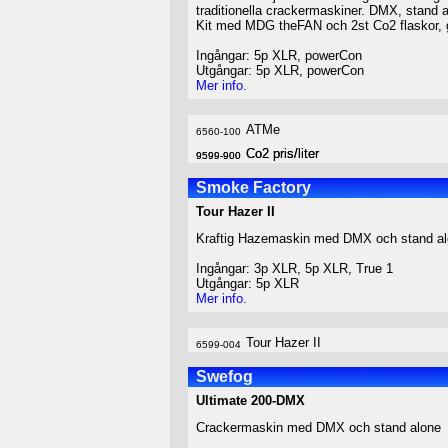
traditionella crackermaskiner. DMX, stand a
Kit med MDG theFAN och 2st Co2 flaskor, 
Ingångar: 5p XLR, powerCon
Utgångar: 5p XLR, powerCon
Mer info.
ATMe
6560-100
Co2 pris/liter
Co2 pris/liter
9599-900
9599-900
Smoke Factory
Tour Hazer II
Kraftig Hazemaskin med DMX och stand a
Ingångar: 3p XLR, 5p XLR, True 1
Utgångar: 5p XLR
Mer info.
Tour Hazer II
6599-004
Swefog
Ultimate 200-DMX
Crackermaskin med DMX och stand alone