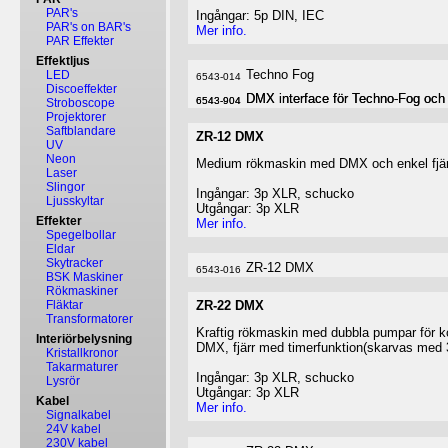
PAR's
Ingångar: 5p DIN, IEC
PAR's on BAR's
Mer info.
PAR Effekter
Effektljus
Techno Fog
LED
6543-014
Discoeffekter
DMX interface för Techno-Fog och
DMX interface för Techno-Fog och
6543-904
6543-904
Stroboscope
Projektorer
Saftblandare
ZR-12 DMX
UV
Neon
Medium rökmaskin med DMX och enkel fjärr
Laser
Slingor
Ingångar: 3p XLR, schucko
Ljusskyltar
Utgångar: 3p XLR
Effekter
Mer info.
Spegelbollar
Eldar
Skytracker
ZR-12 DMX
6543-016
BSK Maskiner
Rökmaskiner
Fläktar
ZR-22 DMX
Transformatorer
Kraftig rökmaskin med dubbla pumpar för kon
Interiörbelysning
DMX, fjärr med timerfunktion(skarvas med
Kristallkronor
Takarmaturer
Ingångar: 3p XLR, schucko
Lysrör
Utgångar: 3p XLR
Kabel
Mer info.
Signalkabel
24V kabel
230V kabel