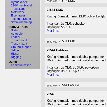
ZR-22 DMX
6543-022
Hybridkabel
230V multikabel
Trefaskabel
ZR-31 DMX
Motorkabel
Elcentraler
Kraftig rökmaskin med DMX och enkel fjär
Tillbehör Kabel
Strömfördelning
Ingångar: 5p XLR, schucko
Stativ & Truss
Utgångar: 5p XLR
Stativ
Mer info.
Autopoler
Ladder
Truss 3-kant
ZR-31 DMX
6543-031
Truss 4-kant
Ground support
ZR-44 Hi-Mass
Telfrar
Hissar
Kraftig rökmaskin med dubbla pumpar för kon
Rigging
DMX, fjärr med timerfunktion(skarvas med
Övrigt
Kommunikation
Ingångar: 3p XLR, 5p XLR, powerCon
Utgångar: 3p XLR, 5p XLR
Mer info.
ZR-44 Hi-Mass
6543-044
ZR-45
Kraftig rökmaskin med dubbla pumpar för kon
DMX, fjärr med timerfunktion(skarvas med