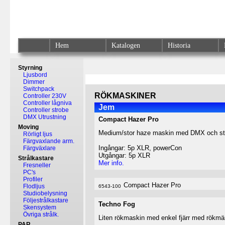
Hem
Katalogen
Historia
Styrning
Ljusbord
Dimmer
Switchpack
RÖKMASKINER
Controller 230V
Controller lågniva
Jem
Controller strobe
DMX Utrustning
Compact Hazer Pro
Moving
Medium/stor haze maskin med DMX och st
Rörligt ljus
Färgvaxlande arm.
Ingångar: 5p XLR, powerCon
Färgväxlare
Utgångar: 5p XLR
Strålkastare
Mer info.
Fresneller
PC's
Profiler
Compact Hazer Pro
Flodljus
6543-100
Studiobelysning
Följestrålkastare
Techno Fog
Skensystem
Övriga strålk.
Liten rökmaskin med enkel fjärr med rökmä
PAR