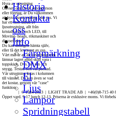
Historia
Hyra av utrustning
Oavsett om Du är privatperson
eller företag, är Du välkommen
Kontakta
att hyra ljusutrustning från oss. Vi
har ett stort utbud av
oss
ljusutrustning, allt från
kristallkronor och LED, till
Moving- heads, rökmaskiner och
Info
discoeffekter.
Du kan antingen hämta själv,
Färgmärkning
eller få det levererat av oss.
Vårt mål är att all utrustning som
lämnar lagret alltid skall vara i
DMX
toppskick. Dvs. hel ren och
snygg. Testad och väl packad.
El
Vår utrustning listas i kolumnen
till vänster. Du kan även se vad
det kostar, genom vår "case"
Ljus
funktion.
| © 1984-2023 | LIGHT TRADE AB | +46(0)8-715
Lampor
Öppet vard. 9-17 lunch 12-13. Priserna är exklusive moms. Vi förbehåll
Spridningstabell