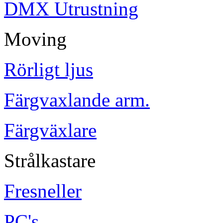
DMX Utrustning
Moving
Rörligt ljus
Färgvaxlande arm.
Färgväxlare
Strålkastare
Fresneller
PC's