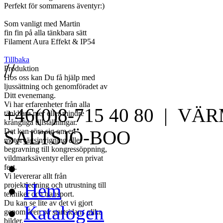
Perfekt för sommarens äventyr:)
Som vanligt med Martin
fin fin på alla tänkbara sätt
Filament Aura Effekt & IP54
Tillbaka
//
Produktion
Hos oss kan Du få hjälp med
ljussättning och genomföradet av
Ditt evenemang.
Vi har erfarenheter från alla
+46(0)8-715 40 80 | V
tänkbara mer eller mindre
krångliga tillställningar.
Det kan röra sig om en
SALTSJÖ-BOO
motorvägsinvigning eller
begravning till kongressöppning,
vildmarksäventyr eller en privat
fest.
Vi levererar allt från
Hem
projektledning och utrustning till
tekniker och transport.
Du kan se lite av det vi gjort
Katalogen
genom åren på startsidans olika
bilder.