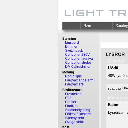
Hem
Katalo
Styrning
Ljusbord
Dimmer
Switchpack
LYSRÖR
Controller 230V
Controller lågniva
Exactor
Controller strobe
DMX Utrustning
UV-40
Moving
40W lysrörs
Rörligt ljus
Färgvaxlande arm.
Färgväxlare
UV
5031-042
Strålkastare
Fresneller
Malmber
PC's
Profiler
Baton
Flodljus
Studiobelysning
Lysrörsarma
Följestrålkastare
Skensystem
Övriga strålk.
PAR