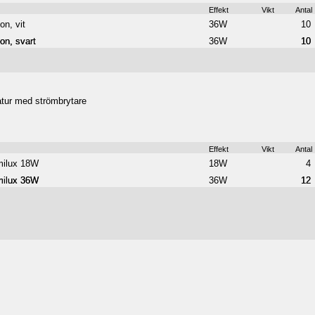
Effekt
Vikt
Antal
on, vit
36W
10
on, svart
on, svart
36W
10
10
tur med strömbrytare
Effekt
Vikt
Antal
milux 18W
18W
4
milux 36W
milux 36W
36W
12
12