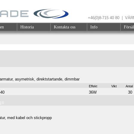
+46(0)8-715 40 80 | V
gen
Historia
Kontakta oss
Info
Försä
armatur, asymetrisk, direktstartande, dimmbar
Effekt
Vikt
Antal
-40
36W
30
gs
tur, med kabel och stickpropp