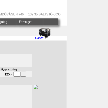
ÄRMDÖVÄGEN 746 | 132 35 SALTSJÖ-BOO
ljning
Företaget
Caset
Hyrpris 1 dag
125:-