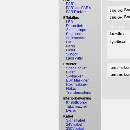
PAR's
PAR's on BAR's
Bat
5456-002
PAR Effekter
Bat
Bat
Effektljus
5456-004
5456-004
LED
Discoeffekter
Osram
Stroboscope
Lumilux
Projektorer
Saftblandare
Lysrörsarma
UV
Neon
Laser
Slingor
Ljusskyltar
Effekter
Lu
Spegelbollar
5499-018
Eldar
Lu
Lu
5499-036
5499-036
Skytracker
BSK Maskiner
Rökmaskiner
Fläktar
Transformatorer
Interiörbelysning
Kristallkronor
Takarmaturer
Lysrör
Kabel
Signalkabel
24V kabel
230V kabel