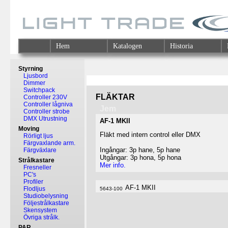
Hem
Katalogen
Historia
Styrning
Ljusbord
Dimmer
Switchpack
FLÄKTAR
Controller 230V
Controller lågniva
Jem
Controller strobe
DMX Utrustning
AF-1 MKII
Moving
Fläkt med intern control eller DMX
Rörligt ljus
Färgvaxlande arm.
Ingångar: 3p hane, 5p hane
Färgväxlare
Utgångar: 3p hona, 5p hona
Strålkastare
Mer info.
Fresneller
PC's
Profiler
AF-1 MKII
Flodljus
5643-100
Studiobelysning
Följestrålkastare
Skensystem
Övriga strålk.
PAR