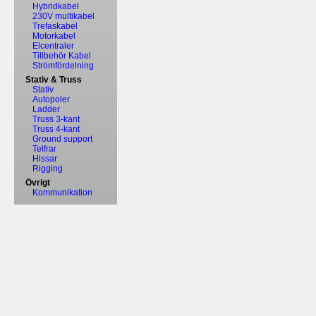
Hybridkabel
230V multikabel
Trefaskabel
Motorkabel
Elcentraler
Tillbehör Kabel
Strömfördelning
Stativ & Truss
Stativ
Autopoler
Ladder
Truss 3-kant
Truss 4-kant
Ground support
Telfrar
Hissar
Rigging
Övrigt
Kommunikation